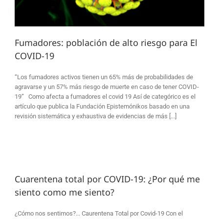
Fumadores: población de alto riesgo para El
COVID-19
“Los fumadores activos tienen un 65% más de probabilidades de
agravarse y un 57% más riesgo de muerte en caso de tener COVID-
19” Como afecta a fumadores el covid 19 Así de categórico es el
artículo que publica la Fundación Epistemónikos basado en una
revisión sistemática y exhaustiva de evidencias de más [...]
Cuarentena total por COVID-19: ¿Por qué me
siento como me siento?
¿Cómo nos sentimos?... Caurentena Total por Covid-19 Con el