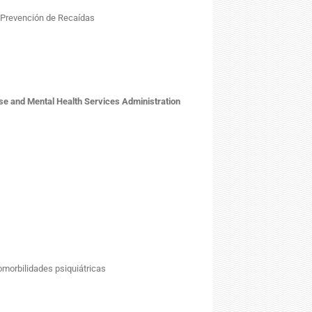
 Prevención de Recaídas
se and Mental Health Services Administration
morbilidades psiquiátricas