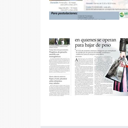
oticias
s en quienes se operan
jar de peso
oticias