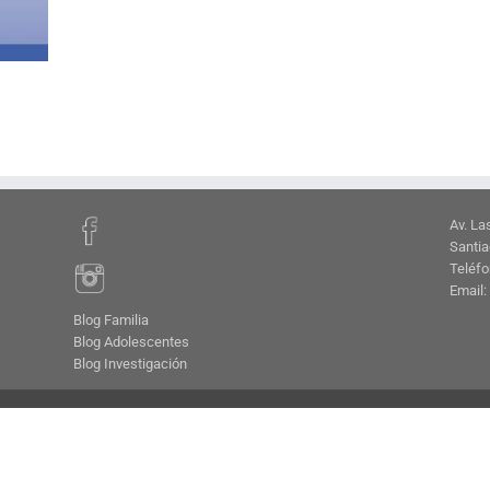
Av. La
Santia
Teléfo
Email:
Blog Familia
Blog Adolescentes
Blog Investigación