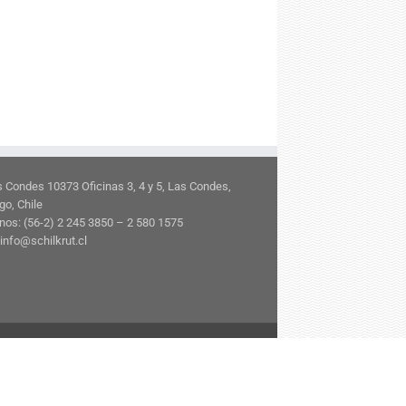
s Condes 10373 Oficinas 3, 4 y 5, Las Condes,
go, Chile
nos: (56-2) 2 245 3850 – 2 580 1575
info@schilkrut.cl