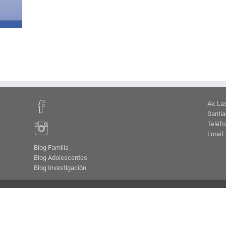
Av. La
Santia
Teléfo
Email:
Blog Familia
Blog Adolescentes
Blog Investigación