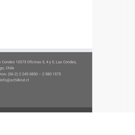
s Condes 10373 Oficinas 3, 4 y 5, Las Condes,
go, Chile
nos: (56-2) 2 245 3850 – 2 580 1575
info@schilkrut.cl